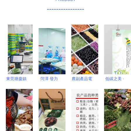
----------------
東莞塘廈鎮
菏澤 發力
農副產品電
低碳之美 ·
附近承包食
預制菜“傳
商起盤實戰
綠色生機
堂生鮮蔬菜
統產業新賽
指南 從商
配送與農副
道”，博
業模式到落
產品服務指
取“小舌尖
地策略
南
大經濟”