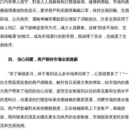
口均有專人值守，對進入人員嚴格執行體溫檢測、健康碼查驗。市場內廣
播循環播放防疫提示，要求商戶和采購商佩戴口罩，保持交易距離。交易
區域、公共廁所、運輸車輛等重點部位增加了消殺頻次。許多交易采用了
線上預訂、線下錯峰提貨等方式，減少人員聚集。這種“防疫不放松、交
易保暢通”的模式，成為市場運行的新常態，既保障了安全，也維護了交
易秩序。
四、 信心回暖，商戶期待市場全面復蘇
“等了兩個多月，終于看到這么多外地車回來了，心里踏實多了！”一
位主營蔬菜批發的商戶感慨道。解封首日采購大車的增加，給市場內的廣
大商戶帶來了強烈的信心信號。盡管完全恢復到以往的客流量和交易水平
尚需時日，但通道的打開意味著供應鏈條的重新貫通，消費市場的逐步激
活。商戶們普遍對未來持樂觀態度，正在積極聯系上下游客戶，籌備貨
源，期待隨著武漢及全國生產生活秩序的全面恢復，市場能迎來更旺的客
流和交易熱潮。