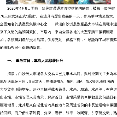
2020年4月8日零時，隨著離漢通道管控措施的解除，被按下暫停鍵
76天的武漢正式“重啟”。在這具有歷史意義的一天，作為華中地區最大、
全國知名的農產品集散中心之一，武漢白沙洲農副產品大市場在晨曦中迎
來了久違的熱鬧與繁忙。市場內，來自全國各地的大型采購車輛明顯增
加，各類農副產品交易活躍，供應充足，價格平穩，生動詮釋了城市復蘇
的脈動與民生保障的堅實。
一、 重啟首日，車流人流顯著回升
清晨，白沙洲大市場各大交易區已是車水馬龍。與封控期間主要為本
地配送車輛不同，8日當天，懸掛著鄂A、豫P、湘A、皖K等各地牌照的
大型貨車明顯增多。這些車輛滿載著蔬菜、水果、糧油、水產等，有序進
出市場。市場管理人員表示，解封首日，進場采購的車輛數量比前幾日有
顯著增長，尤其是來自湖北省內其他地市及周邊省份的中長途運輸車輛開
始回歸。商戶們忙著卸貨、分揀、過秤、裝車，吆喝聲、引擎聲交織，熟