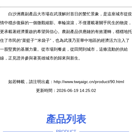
白沙洲農副產品大市場在武漢解封首日的繁忙景象，是這座城市從疫
情中穩步復蘇的一個微觀縮影。車輪滾滾，不僅運載著關乎民生的物資，
更承載著經濟重啟的希望與信心。農副產品供應鏈的有效運轉，穩穩地托
住了市民的“菜籃子”“米袋子”，也為武漢乃至華中地區的經濟活力注入了
一股堅實的基層力量。從市場到餐桌，從田間到城市，這條流動的供給
線，正見證并參與著英雄城市的歸來與新生。
如若轉載，請注明出處：http://www.twqaigc.cn/product/90.html
更新時間：2026-06-19 14:25:02
產品列表
PRODUCT