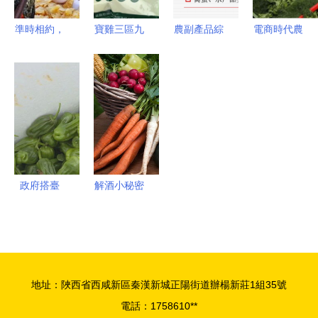
準時相約，
寶雞三區九
農副產品綜
電商時代農
2015秋季
縣特色農產
合利用的發
副產品線上
農副食品展
品齊聚西府
展路徑與技
銷售的機遇
盛大開幕
老街，網紅
術創新
與挑戰
——多圖直
打卡與美食
擊現場
盛宴同步開
啟
政府搭臺
解酒小秘密
農戶自救
吃糖為何是
泉港農副產
農副產品的
品搭上電商
巧妙作用？
快車道
地址：陜西省西咸新區秦漢新城正陽街道辦楊新莊1組35號
電話：1758610**