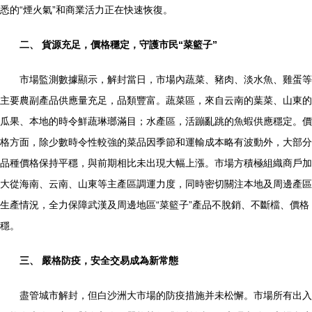
悉的“煙火氣”和商業活力正在快速恢復。
二、 貨源充足，價格穩定，守護市民“菜籃子”
市場監測數據顯示，解封當日，市場內蔬菜、豬肉、淡水魚、雞蛋等
主要農副產品供應量充足，品類豐富。蔬菜區，來自云南的葉菜、山東的
瓜果、本地的時令鮮蔬琳瑯滿目；水產區，活蹦亂跳的魚蝦供應穩定。價
格方面，除少數時令性較強的菜品因季節和運輸成本略有波動外，大部分
品種價格保持平穩，與前期相比未出現大幅上漲。市場方積極組織商戶加
大從海南、云南、山東等主產區調運力度，同時密切關注本地及周邊產區
生產情況，全力保障武漢及周邊地區“菜籃子”產品不脫銷、不斷檔、價格
穩。
三、 嚴格防疫，安全交易成為新常態
盡管城市解封，但白沙洲大市場的防疫措施并未松懈。市場所有出入