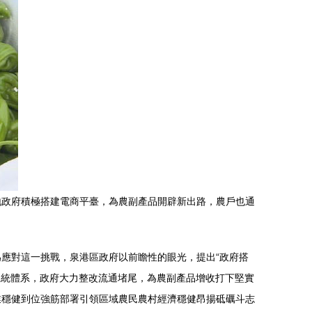
地政府積極搭建電商平臺，為農副產品開辟新出路，農戶也通
應對這一挑戰，泉港區政府以前瞻性的眼光，提出“政府搭
系統體系，政府大力整改流通堵尾，為農副產品增收打下堅實
業穩健到位強筋部署引領區域農民農村經濟穩健昂揚砥礪斗志