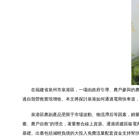
在福建省泉州市泉港區，一場由政府引導、農戶參與的
過自我營救實現增收。本文將探討泉港如何通過電商快車道
泉港區農副產品受限于市場波動、物流滯后等因素，銷量
臺、農戶自救”的理念，著重整合線上資源。通過搭建區級電
基礎。出臺包括減輕負債的大投入免費流量配套資金支持幫