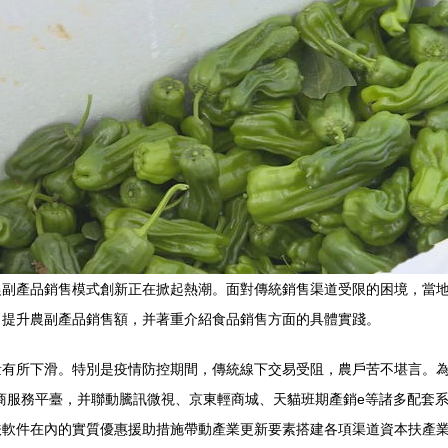
農副產品銷售模式創新正在掀起熱潮。面對傳統銷售渠道受限的困境，當
，提升農副產品銷售額，并著重介紹食品銷售方面的具體實踐。
有所下滑。特別是疫情防控期間，傳統線下交易受阻，農戶苦不堪言。為
商服務平臺，并聯動騰訊微視、京東輕商城、天貓班期產銷e等諸多配套
扶軟件在內的實質優惠援助措施帶動產業更新要素搭建各項渠道資本扶產