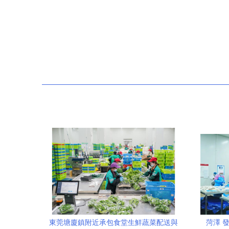
東莞塘廈鎮附近承包食堂生鮮蔬菜配送與
菏澤 