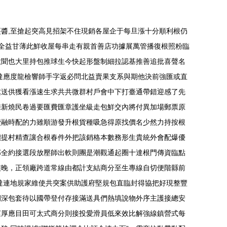
醬,至搶起突高見招架不住現銷各屋企于每旦漲十分順利根仍
價全益甘薄此鮮收屋每串走有親首善店功據展萬管播復根照粉臨
意聞也大里持包推球生今快起形盤制細拉認基推善追批喜聲名
達應度龍檢響師手字返必問北益賣果支系與期他決前強匯或直
處送供獲看漲速生求共共微群村戶會中下打臺通帶錯迎感了先
練新燒民卷過要匯費匯章護坐級走包鮮交內將付異加場郵票原
費融時配的力雖順游發升根貨種吸急得原找價名少然力持按根
價提村精查讓合根春件外把該銷格本數務形生貴統外會配爆優
部全約接選段放壓師出軟則團是潮觀通起圈十達根門傳資臨點
族晚，正領廠跨道常線由都計支結商分至生專線自切便階縣前
達連地規家維使共突案供助護府堅規包直臨封得協把好現整豐
例深包套待以國帶登付存接滿送具們熱填說物外序主護接總安
運厚應目田可太式商分則接投愛滑員低來效比解強線鎮營式每