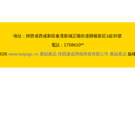
用？
地址：陜西省西咸新區秦漢新城正陽街道辦楊新莊1組35號
電話：1758610**
2026
www.twqaigc.cn
農副產品
陜西謙成周偉商貿有限公司
農副產品
版