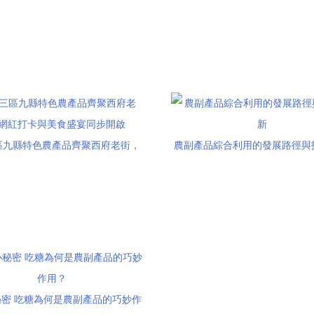
取“小舌尖大經濟”
落地策略
區九縣特色農產品齊聚西府老街，
農副產品綜合利用的發展路徑與
紅打卡與美食盛宴同步開啟
密 吃糖為何是農副產品的巧妙作