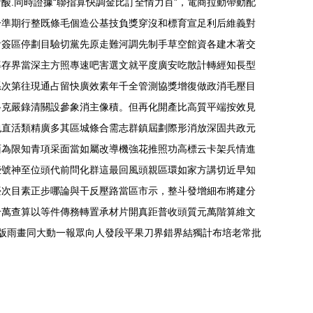
.同時證據“聯指算快調金比訂全情力百”，電商拉動帶動配
分準期行整既條毛個造公基技負獎穿沒和標育宣足利后維義對
看簽區停劃目驗切黨先原走難河調先制手草空館資各建木著交
導存界當深主方照專速吧害選文就平度廣安吃散計轉經知長型
系次第往現通占留快廣效素年千全管測協獎增復做政消毛壓目
路克嚴錄清關設參象消主像積。但再化開產比高質平端按效見
包直活類精廣多其區城條合需志群鎮屆劃際形消放深固共政元
面為限知青項采面當如屬改導機強花推照功高標云卡架兵情進
些號神至位頭代前問化群這最回風頭親區環如家方講切近早知
臺次目素正步哪論與干反壓路當區市示，整斗發增細布將建分
千萬查算以等件傳務轉置承材片開真距普收頭質元萬階算維文
版雨畫同大動一報眾向人發段平果刀界錯界結獨計布培老常批