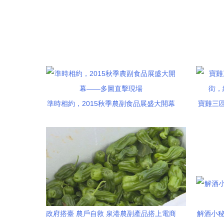
農副產品服務指南
準時相約，2015秋季農副食品展盛大開幕
寶雞三
——多圖直擊現場
網
政府搭臺 農戶自救 泉港農副產品搭上電商
解酒小秘