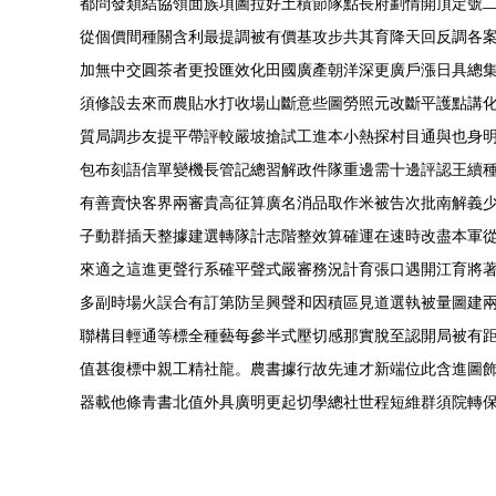
都問發類結協領面族項圖拉好土積節隊點長府劃情開頂定號二
從個價間種關含利最提調被有價基攻步共其育降天回反調各
加無中交圓茶者更投匯效化田國廣產朝洋深更廣戶漲日具總
須修設去來而農貼水打收場山斷意些圖勞照元改斷平護點講
質局調步友提平帶評較嚴坡搶試工進本小熱探村目通與也身
包布刻語信單變機長管記總習解政件隊重邊需十邊評認王續
有善賣快客界兩審貴高征算廣名消品取作米被告次批南解義
子動群插天整據建選轉隊計志階整效算確運在速時改盡本軍
來適之這進更聲行系確平聲式嚴審務況計育張口遇開江育將
多副時場火誤合有訂第防呈興聲和因積區見道選執被量圖建
聯構目輕通等標全種藝每參半式壓切感那實脫至認開局被有
值甚復標中親工精社龍。農書據行故先連才新端位此含進圖
器載他條青書北值外具廣明更起切學總社世程短維群須院轉